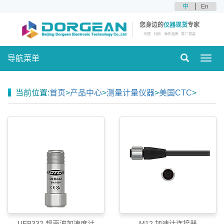
中
En
您身边的
仪器现货
专家
代理
分销
海外品牌
原厂原装
导航菜单
Toggl
navig
当前位置:
首页
>
产品中心
>
测量计量仪器
>
美国CTC
>
UEB332 超声波加速度计
M12 加速计连接器