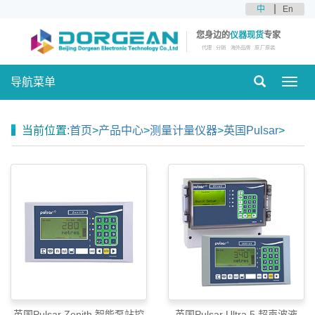
中
En
您身边的
仪器现货
专家
代理
分销
海外品牌
原厂原装
导航菜单
Toggl
navig
当前位置:
首页
>
产品中心
>
测量计量仪器
>
英国Pulsar
>
英国Pulsar Zenith 智能泵站控
英国Pulsar Ultra 5 超声波液