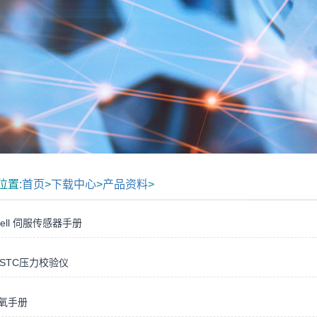
位置:
首页
>
下载中心
>
产品资料
>
ell 伺服传感器手册
k STC压力校验仪
解氧手册