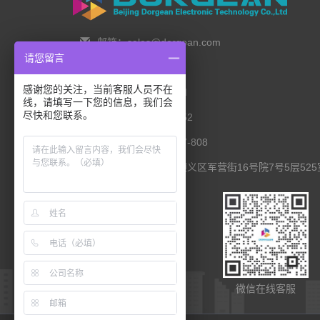
邮箱：sales@dorgean.com
请您留言
邮编：100088
感谢您的关注，当前客服人员不在
电话：0l0-5286777I
线，请填写一下您的信息，我们会
尽快和您联系。
手机：138 1111 I452
传真：0I0-8235l027-808
联系地址：北京市顺义区军营街16号院7号5层525
扫码查看移动端
微信在线客服