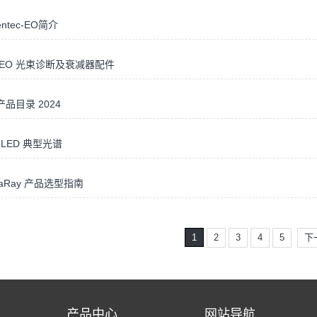
entec-EO简介
ec-EO 光束诊断及衰减器配件
 产品目录 2024
x LED 典型光谱
aRay 产品选型指南
1
2
3
4
5
下
产品中心
网站导航