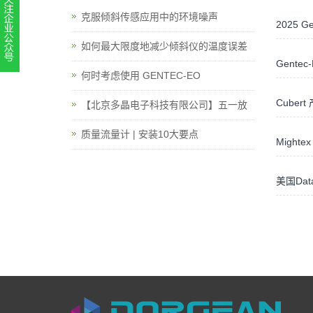
克服倾斜传感应用中的环境噪声
2025 G
如何最大限度地减少倾斜仪的温度误差
Gent
扫一扫，关注官方账号
何时考虑使用 GENTEC-EO
010-52867771
Cubert
【北京多晶电子科技有限公司】五一放
质量流量计 | 安装10大要点
Mighte
美国Dat