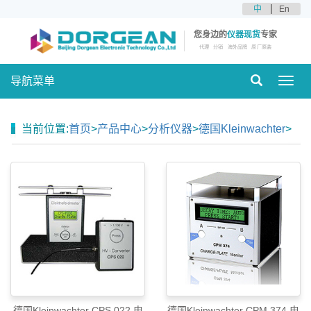
中
En
您身边的
仪器现货
专家
代理
分销
海外品牌
原厂原装
导航菜单
Toggl
navig
当前位置:
首页
>
产品中心
>
分析仪器
>
德国Kleinwachter
>
德国Kleinwachter CPS 022 电
德国Kleinwachter CPM 374 电