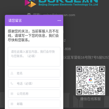
邮箱：sales@dorgean.com
请您留言
邮编：100088
感谢您的关注，当前客服人员不在
电话：0l0-5286777I
线，请填写一下您的信息，我们会
尽快和您联系。
手机：138 1111 I452
传真：0I0-8235l027-808
联系地址：北京市顺义区军营街16号院7号5层525
扫码查看移动端
微信在线客服