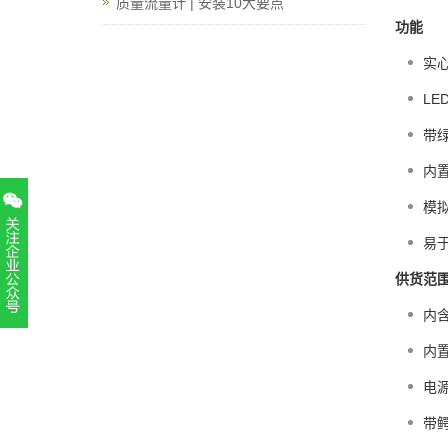
质量流量计 | 安装10大要点
功能
实
LE
带绿
内
模拟
易
供货范
内
扫一扫，关注官方账号
内置
010-52867771
电源
带