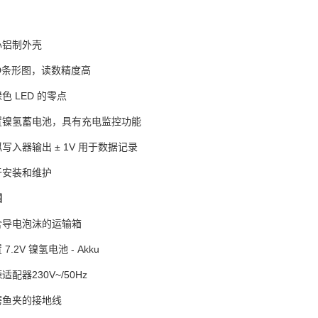
心铝制外壳
D条形图，读数精度高
色 LED 的零点
置镍氢蓄电池，具有充电监控功能
写入器输出 ± 1V 用于数据记录
于安装和维护
围
含导电泡沫的运输箱
 7.2V 镍氢电池 - Akku
适配器230V~/50Hz
鳄鱼夹的接地线