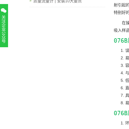
质量流量计 | 安装10大要点
射引起
特别好
在
吸入样
076
扫一扫，关注官方账号
误
010-52867771
容
076