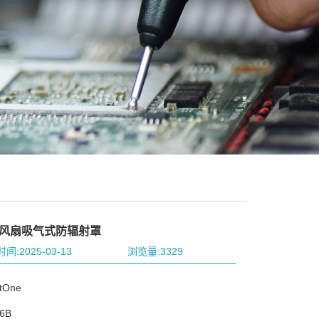
B风扇吸气式防辐射罩
间:2025-03-13
浏览量:3329
One
6B