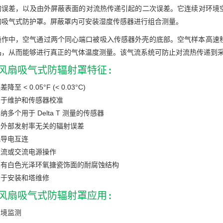
的误差，以及由外屏蔽表面的对流热传递引起的二次误差。它连续对环境
的吸气式防护罩。屏蔽罩内可安装湿度传感器进行组合测量。
操作中，空气通过两个同心端口被吸入传感器外壳的底部。空气样本高速
品，从而能够进行真正的气体温度测量。该气流系统可防止对流热传递到
B风扇吸气式防辐射罩特征:
差降至 < 0.05°F (< 0.03°C)
易于维护和传感器校准
纳多个用于 Delta T 测量的传感器
与外部发射率无关的辐射误差
低导电互连
直流或交流电源操作
具有白色光泽环氧搪瓷饰面的耐腐蚀结构
易于安装和塔维修
B风扇吸气式防辐射罩应用:
环境监测