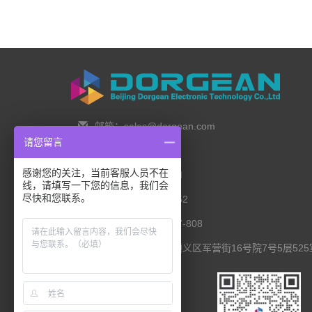
邮箱：sales@dorgean.com
请您留言
邮编：100088
感谢您的关注，当前客服人员不在
电话：0l0-5286777I
线，请填写一下您的信息，我们会
尽快和您联系。
手机：138 1111 I452
传真：0I0-8235l027-808
联系地址：北京市顺义区军营街16号院7号5层525