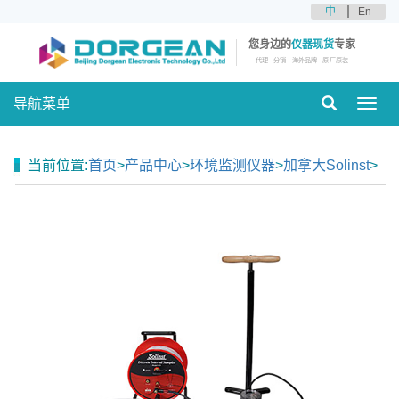
中
En
您身边的
仪器现货
专家
代理
分销
海外品牌
原厂原装
导航菜单
Toggl
navig
当前位置:
首页
>
产品中心
>
环境监测仪器
>
加拿大Solinst
>