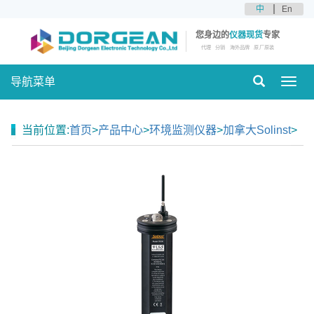
中
En
您身边的
仪器现货
专家
代理
分销
海外品牌
原厂原装
导航菜单
Toggl
navig
当前位置:
首页
>
产品中心
>
环境监测仪器
>
加拿大Solinst
>