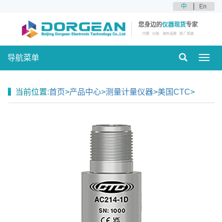
中
En
您身边的
仪器现货
专家
代理
分销
海外品牌
原厂原装
导航菜单
Toggl
navig
当前位置:
首页
>
产品中心
>
测量计量仪器
>
美国CTC
>