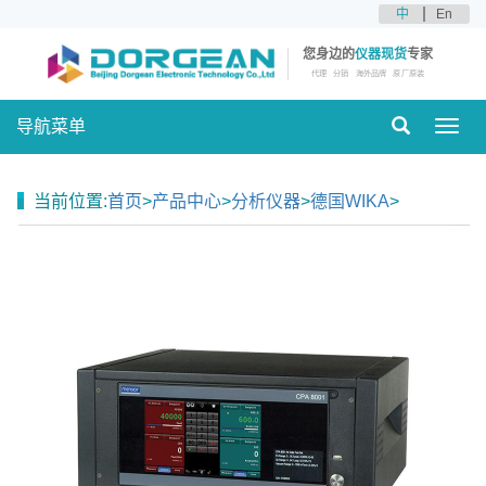
中
En
您身边的
仪器现货
专家
代理
分销
海外品牌
原厂原装
导航菜单
Toggl
navig
当前位置:
首页
>
产品中心
>
分析仪器
>
德国WIKA
>