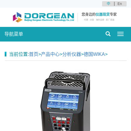
中
En
您身边的
仪器现货
专家
代理
分销
海外品牌
原厂原装
导航菜单
Toggl
navig
当前位置:
首页
>
产品中心
>
分析仪器
>
德国WIKA
>