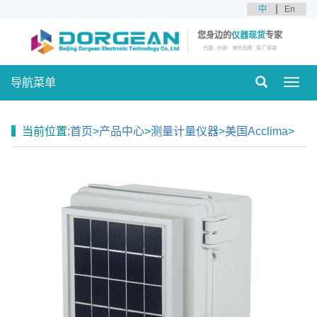
中
En
您身边的
仪器现货
专家
代理
分销
海外品牌
原厂原装
导航菜单
Toggl
navig
当前位置:
首页
>
产品中心
>
测量计量仪器
>
美国Acclima
>