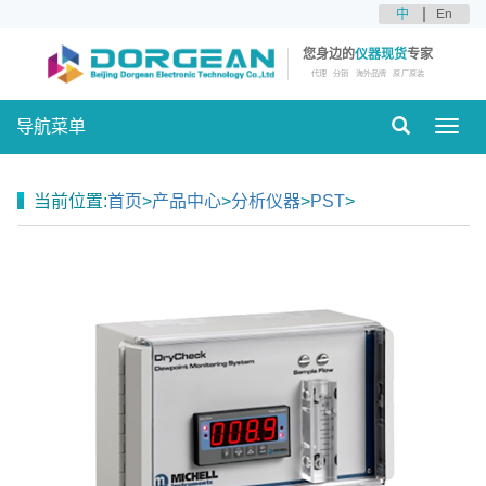
中
En
您身边的
仪器现货
专家
代理
分销
海外品牌
原厂原装
导航菜单
Toggl
navig
当前位置:
首页
>
产品中心
>
分析仪器
>
PST
>