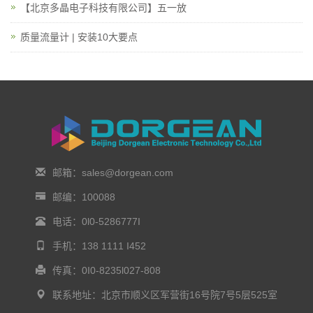
【北京多晶电子科技有限公司】五一放
质量流量计 | 安装10大要点
邮箱：sales@dorgean.com
邮编：100088
电话：0l0-5286777I
手机：138 1111 I452
传真：0I0-8235l027-808
联系地址：北京市顺义区军营街16号院7号5层525室