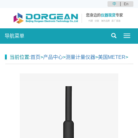
中
En
您身边的
仪器现货
专家
代理
分销
海外品牌
原厂原装
导航菜单
Toggl
navig
当前位置:
首页
>
产品中心
>
测量计量仪器
>
美国METER
>