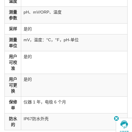
温度
测量
pH、mV/ORP、温度
参数
采样
是的
测量
mV，温度：°C，°F，pH-单位
单位
用户
是的
可校
准
用户
是的
可更
换
保修
仪器 1 年，电极 6 个月
单
防水
IP67防水外壳
的