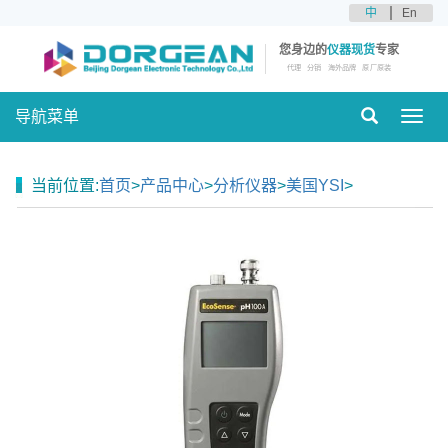
中
En
您身边的
仪器现货
专家
代理
分销
海外品牌
原厂原装
导航菜单
Toggl
navig
当前位置:
首页
>
产品中心
>
分析仪器
>
美国YSI
>