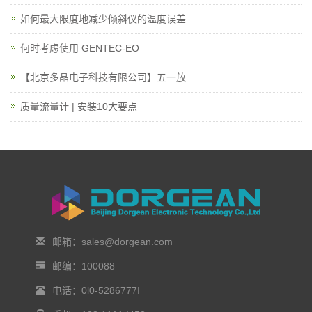
如何最大限度地减少倾斜仪的温度误差
何时考虑使用 GENTEC-EO
【北京多晶电子科技有限公司】五一放
质量流量计 | 安装10大要点
邮箱：sales@dorgean.com
邮编：100088
电话：0l0-5286777I