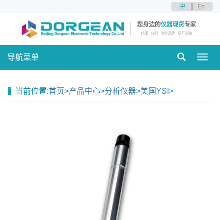
中
En
您身边的
仪器现货
专家
代理
分销
海外品牌
原厂原装
导航菜单
Toggl
navig
当前位置:
首页
>
产品中心
>
分析仪器
>
美国YSI
>