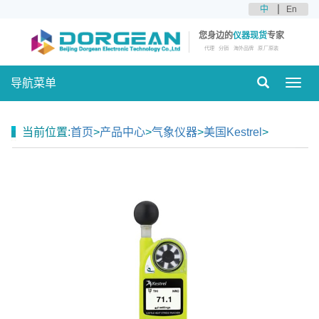
中
En
您身边的
仪器现货
专家
代理
分销
海外品牌
原厂原装
导航菜单
Toggl
navig
当前位置:
首页
>
产品中心
>
气象仪器
>
美国Kestrel
>