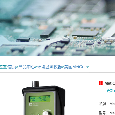
位置:
首页
>
产品中心
>
环境监测仪器
>
美国MetOne
>
Met
更新时
品牌：Met
型号：Met 