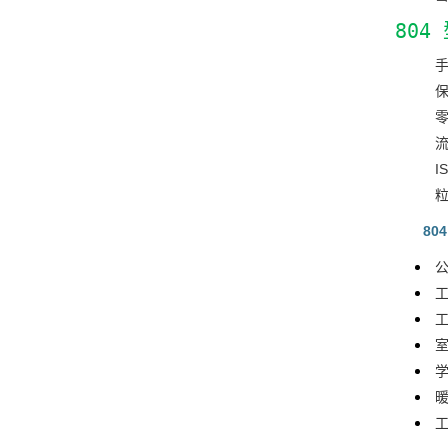
80
手
保
零
流
I
粒
80
工