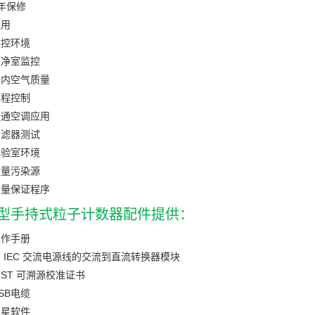
年保修
应用
受控环境
洁净室监控
室内空气质量
过程控制
暖通空调应用
过滤器测试
实验室环境
微量污染源
质量保证程序
4 型手持式粒子计数器配件提供：
操作手册
 IEC 交流电源线的交流到直流转换器模块
IST 可溯源校准证书
SB电缆
彗星软件