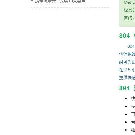
质量流量计 | 安装10大要点
Met
极具
置的，
80
8
他计数器
组可为设
在 2.
提供快
80
可