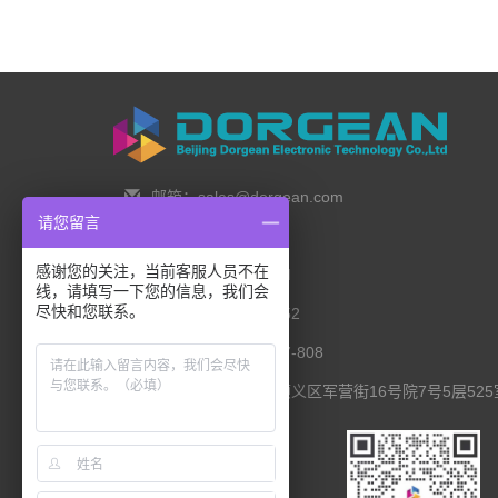
邮箱：sales@dorgean.com
请您留言
邮编：100088
感谢您的关注，当前客服人员不在
电话：0l0-5286777I
线，请填写一下您的信息，我们会
尽快和您联系。
手机：138 1111 I452
传真：0I0-8235l027-808
联系地址：北京市顺义区军营街16号院7号5层525