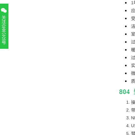
1
扫一扫，关注官方账号
010-52867771
80
带
N
U