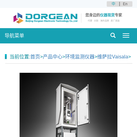
中
En
您身边的
仪器现货
专家
代理
分销
海外品牌
原厂原装
导航菜单
Toggl
navig
当前位置:
首页
>
产品中心
>
环境监测仪器
>
维萨拉Vaisala
>