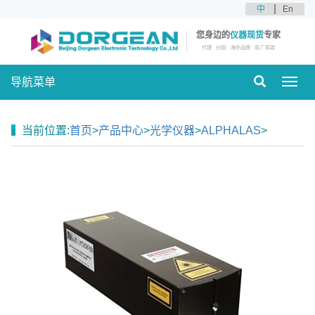
中
En
您身边的
仪器现货
专家
代理
分销
海外品牌
原厂原装
导航菜单
Toggl
navig
当前位置:
首页
>
产品中心
>
光学仪器
>
ALPHALAS
>