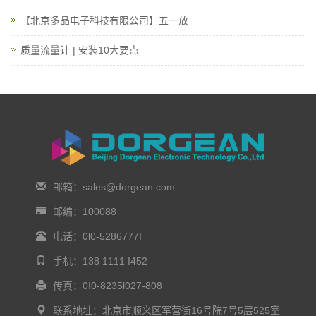
【北京多晶电子科技有限公司】五一放
质量流量计 | 安装10大要点
邮箱：sales@dorgean.com
邮编：100088
电话：0l0-5286777I
手机：138 1111 I452
传真：0I0-8235l027-808
联系地址：北京市顺义区军营街16号院7号5层525室