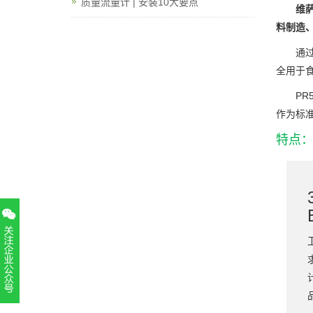
质量流量计 | 安装10大要点
维萨
料制造
通过
全用于食
P
作为标准的
特点
扫一扫，关注官方账号