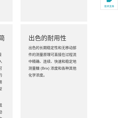
简
出色的耐用性
出色的长期稳定性和无移动部
接
件的测量原理可直接在过程流
入
中精确、连续、快速和稳定地
可
测量糖 (Brix) 浓度和各种其他
的
化学浓度。
用
型
。
成
动