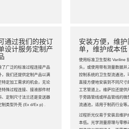
可通过我们的按订
安装方便，维护
单设计服务定制产
单，维护成本低
品
使用标准卫生型和 Variline 
除了广泛的标准过程连接产品
头，或使用带有测量数据并
外，我们还提供定制产品以满
控制系统的卫生型流通池，
足特定加工需求的机会，无论
直接方便地安装到不同尺寸
是特殊过程连接、接液部件材
工艺管道上。维萨拉还提供
料、定制尺寸法兰还是变送器
于旁路管线或样品管线的微
制类型外壳 (Ex d/Ex p) .
流通池，适用于制药行业等
过程折光仪易于安装且维护
本低。光学测量原理与零移