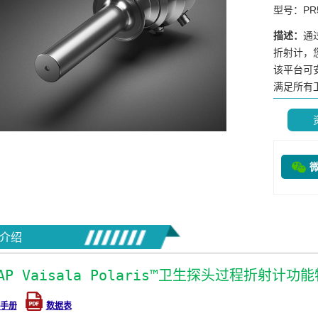
型号：PR
描述：
通过
折射计，
该平台可
满足所有卫.
介绍
3AP Vaisala Polaris™卫生探头过程折射计功
手册
数据表