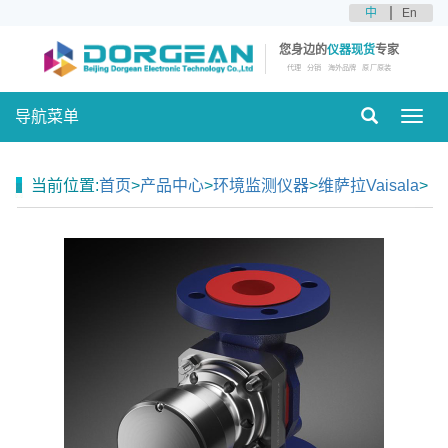
中
En
您身边的
仪器现货
专家
代理
分销
海外品牌
原厂原装
导航菜单
Toggl
navig
当前位置:
首页
>
产品中心
>
环境监测仪器
>
维萨拉Vaisala
>