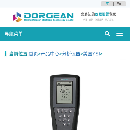
中
En
您身边的
仪器现货
专家
代理
分销
海外品牌
原厂原装
导航菜单
Toggl
navig
当前位置:
首页
>
产品中心
>
分析仪器
>
美国YSI
>