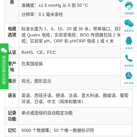
表
准确度：±1.5 mmHg 从 0 到 50 °C
分辨率：0.1 毫米汞柱
电缆
标准长度为 1、4、10、20 或 30 米，带单端口、双端口
选项
或 Quatro 电缆，实验室电缆：BOD 传感器包括 2 米电
缆；实验室 pH、ORP 和 pH/ORP 电缆 1 或 4 米
认证
RoHS、CE、FCC
原产
在美国组装
地
展示
背光，图形显示
扫一扫，关注官方账号
语言
英语、西班牙语、德语、法语、意大利语、挪威语、葡萄
010-52867771
牙语、日语、中文（简体和繁体）
记录
单点或连续的自动稳定功能
功能
记忆
5000 个数据集；50 个唯一数据标识符