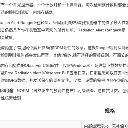
它有一个背光显示器、一个计数灯和一个蜂鸣器，每次检测到计数时都会
可选的擦拭测试板。内部存储器。
diation Alert Ranger®在轻型、坚固耐用的核辐射探测器中提
它仍然具有你在实验室中喜欢的所有功能。Radiation Alert Rang
的灵敏度。
模型内置了常见同位素计算Bq和DPM活性的效率。这款Ranger辐射
次检测到计数时都会发出声音。其他功能包括可选择的警报级别、可调节
内存和免费的Observer USB软件（仅限Windows®）允许您下
载Free Radiation Alert®Observer BLE应用程序，在那
，附加GPS数据，并发送保存的调查文件。仪器上设置的警报也会在你的
用和用途：
NORM（自然发生的放射性物质）污染调查、总擦拭计数、包
射性核素检测
规格
内部卤素淬火、无补偿 GM