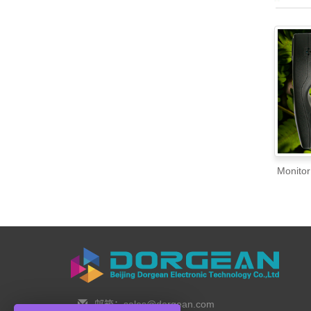
Monit
邮箱：sales@dorgean.com