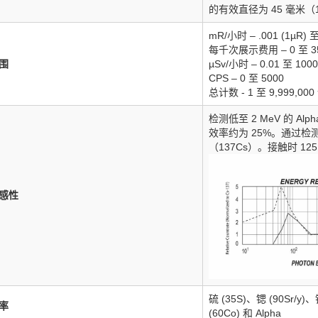
的有效直径为 45 毫米（1
mR/小时 – .001 (1µR) 至
每千次展示费用 – 0 至 35
围
µSv/小时 – 0.01 至 1000
CPS – 0 至 5000
总计数 - 1 至 9,999,00
检测低至 2 MeV 的 Alp
效率约为 25%。通过检测器
（137Cs）。接触时 125
感性
硫 (35S)、锶 (90Sr/y)
率
(60Co) 和 Alpha