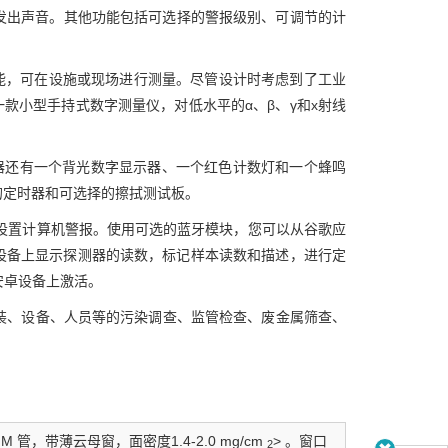
发出声音。其他功能包括可选择的警报级别、可调节的计
供了最大性能，可在设施或现场进行测量。尽管设计时考虑到了工业
er®是一款小型手持式数字测量仪，对低水平的α、β、γ和x射线
探测器还有一个背光数字显示器、一个红色计数灯和一个蜂鸣
的定时器和可选择的擦拭测试板。
载数据并设置计算机警报。使用可选的蓝牙模块，您可以从谷歌应
里您可以在安卓设备上显示探测器的读数，标记样本读数和描述，进行定
安卓设备上激活。
装、设备、人员等的污染调查、监管检查、废金属筛查、
 管，带薄云母窗，面密度1.4-2.0 mg/cm
> 。窗口
2