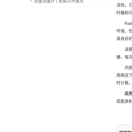
质量流量计 | 安装10大要点
活性。
时器和
Ra
环境，但
具有好
该
器，每
内部
用商店下
时计数
应
低能放