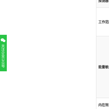
探测器
工作范
能量敏
扫一扫，关注官方账号
010-52867771
内在效