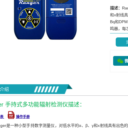
描述：
R
和x射线
Bq和D
鸣器，每次
介绍
ger 手持式多功能辐射检测仪描述：
据表
操作手册
anger是一种小型手持数字测量仪，对低水平的α、β、γ和x射线具有出