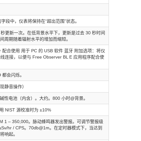
倍的字段中，仪表将保持在“超出范围”状态。
 秒更新一次。在低背景水平下，更新是过去 30 秒时间
间周期随着辐射水平的增加而缩短。
rver 配合使用 用于 PC 的 USB 软件 蓝牙 附加选项：将仪
无线连接，以便与 Free Observer BL E 应用程序配合使
D 都会闪烁。
现静音操作）
 AA 碱性电池（内含）。大约。800 小时@背景。
 NIST 源校准时为 ±10%
 和 CPM 1 – 350,000。脉动蜂鸣器发出警报。可调节警报级
和 µSv/hr / CPS。70db@1m。在定时器模式下，当达到
将响起。