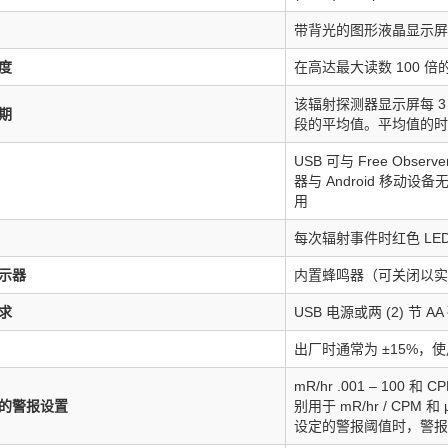
带背光的图形液晶显示屏
度
在高达最大读数 100 
该辐射探测器显示屏每 3
期
段的平均值。平均值的时
USB 可与 Free Obse
器与 Android 移动设备
用
每次辐射事件时红色 LE
示器
内置蜂鸣器（可关闭以实
求
USB 电源或两 (2) 节
出厂时通常为 ±15%，使用
mR/hr .001 – 100
的警报设置
别用于 mR/hr / CPM 
设定的警报阈值时，警报