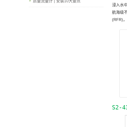
质量流量计 | 安装10大要点
浸入水
航海级
(RFR
S2-