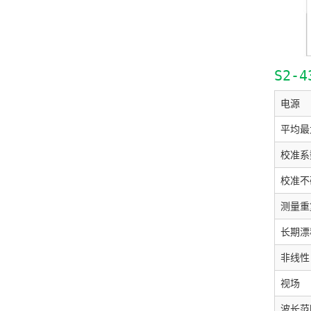
S2-
电源
平均最
校准系
校准不
测量重
长期漂
非线性
视场
波长范