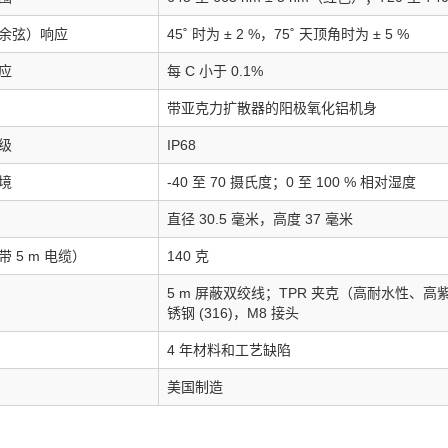
余弦）响应
45˚ 时为 ± 2 %，75˚ 天顶角时为 ± 5 %
应
每 C 小于 0.1%
带亚克力扩散器的阳极氧化铝机身
级
IP68
境
-40 至 70 摄氏度；0 至 100 % 相对湿度
直径 30.5 毫米，高度 37 毫米
 5 m 电缆）
140 克
5 m 屏蔽双绞线；TPR 夹克（高耐水性
锈钢 (316)，M8 接头
4 年材料和工艺缺陷
美国制造