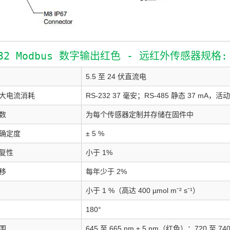
432 Modbus 数字输出红色 - 远红外传感器规格:
5.5 至 24 伏直流电
大电流消耗
RS-232 37 毫安；RS-485 静态 37 mA，活动
数
为每个传感器定制并存储在固件中
确定度
± 5 %
复性
小于 1%
移
每年少于 2%
小于 1 %（高达 400 µmol mˉ² sˉ¹）
180°
围
645 至 665 nm ± 5 nm（红色）；720 至 7