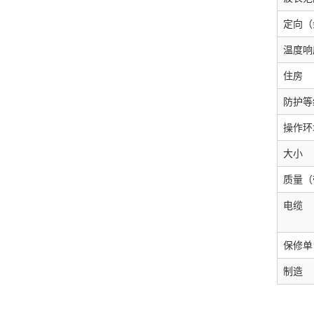
定向（
温度响
住房
防护等
操作环
大小
质量（带
电缆
保修单
制造