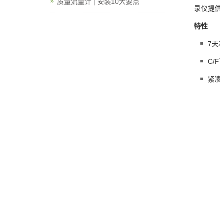
质量流量计 | 安装10大要点
录仪提
特性
7
C/
紧