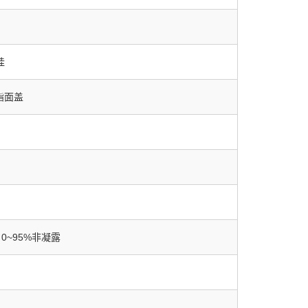
挂
酯面盖
度：0~95%非凝露