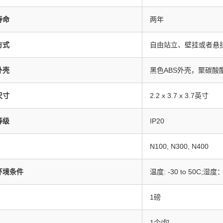
寿命
两年
方式
自由站立、壁挂或者悬
外壳
黑色ABS外壳，聚碳酸
尺寸
2.2 x 3.7 x 3.7英寸
等级
IP20
N100, N300, N400
环境条件
温度: -30 to 50C;湿
1磅
1个/包