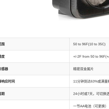
范围
50 to 96F(10 to 35C)
精度
+/-2F from 50 to 96F(+
传感器
精密双金属片
器响应时间
11分钟到达63%或满量
周期
24小时或7天，可切换
一节AA电池（可更换）