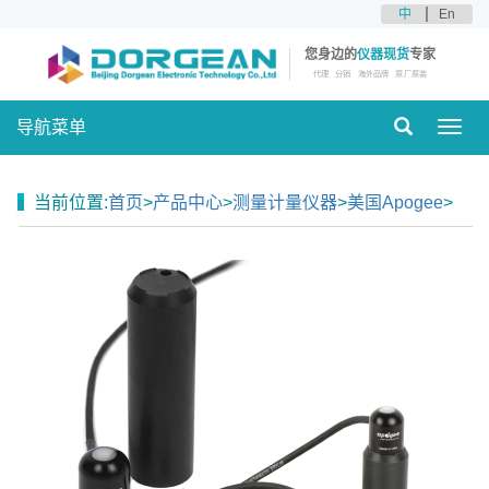
中
En
您身边的
仪器现货
专家
代理
分销
海外品牌
原厂原装
导航菜单
Toggl
navig
当前位置:
首页
>
产品中心
>
测量计量仪器
>
美国Apogee
>