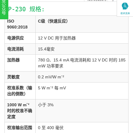
SP-230 规格:
扫一扫，关注官方账号
ISO
C级（快速反应）
010-52867771
9060:2018
电源供应
12 V DC 用于加热器
电流消耗
15.4毫安
加热器
780 Ω、15.4 mA 电流消耗和 12 V DC 时的 185
mW 功率要求
灵敏度
0.2 mV/W mˉ²
校准系数（输
5 W mˉ² 每 mV
出的倒数）
1000 W mˉ²
小于 3%
时的校准不确
定度
校准输出范围
0 至 400 毫伏