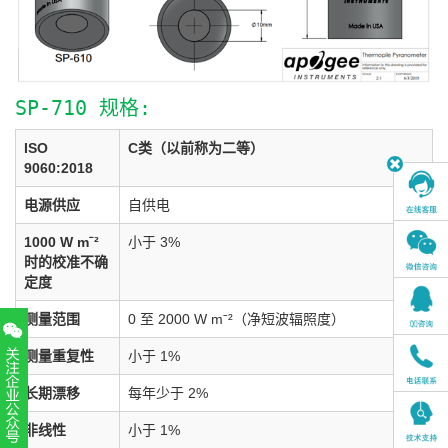
SP-710 规格:
ISO
C类（以前称为二等）
9060:2018
电源供应
自供电
1000 W mˉ²
小于 3%
时的校准不确
定度
测量范围
0 至 2000 W mˉ²（净短波辐照度）
测量重复性
小于 1%
长期漂移
每年少于 2%
非线性
小于 1%