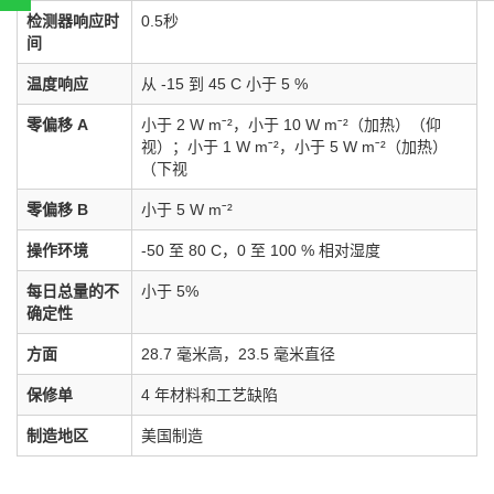
扫一扫，关注官方账号
检测器响应时
0.5秒
010-52867771
间
温度响应
从 -15 到 45 C 小于 5 %
零偏移 A
小于 2 W mˉ²，小于 10 W mˉ²（加热）（仰
视）；小于 1 W mˉ²，小于 5 W mˉ²（加热）
（下视
零偏移 B
小于 5 W mˉ²
操作环境
-50 至 80 C，0 至 100 % 相对湿度
每日总量的不
小于 5%
确定性
方面
28.7 毫米高，23.5 毫米直径
保修单
4 年材料和工艺缺陷
制造地区
美国制造