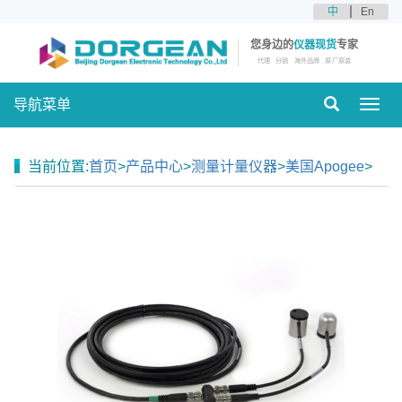
中
En
您身边的
仪器现货
专家
代理
分销
海外品牌
原厂原装
导航菜单
Toggl
navig
当前位置:
首页
>
产品中心
>
测量计量仪器
>
美国Apogee
>