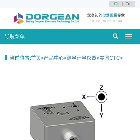
中
En
您身边的
仪器现货
专家
代理
分销
海外品牌
原厂原装
导航菜单
Toggl
navig
当前位置:
首页
>
产品中心
>
测量计量仪器
>
美国CTC
>