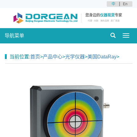
中
En
您身边的
仪器现货
专家
代理
分销
海外品牌
原厂原装
导航菜单
Toggl
navig
当前位置:
首页
>
产品中心
>
光学仪器
>
美国DataRay
>