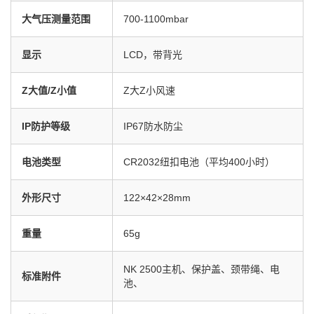
大气压测量范围
700-1100mbar
显示
LCD，带背光
Z大值/Z小值
Z大Z小风速
IP
防护等级
IP67防水防尘
电池类型
CR2032纽扣电池（平均400小时）
外形尺寸
122×42×28mm
重量
65g
NK 2500主机、保护盖、颈带绳、电
标准附件
池、