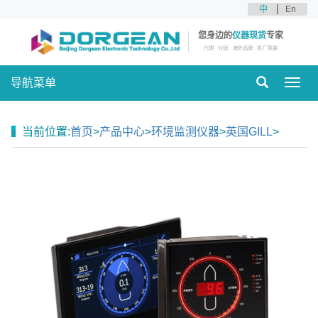
中
En
您身边的
仪器现货
专家
代理
分销
海外品牌
原厂原装
导航菜单
Toggl
navig
当前位置:
首页
>
产品中心
>
环境监测仪器
>
英国GILL
>