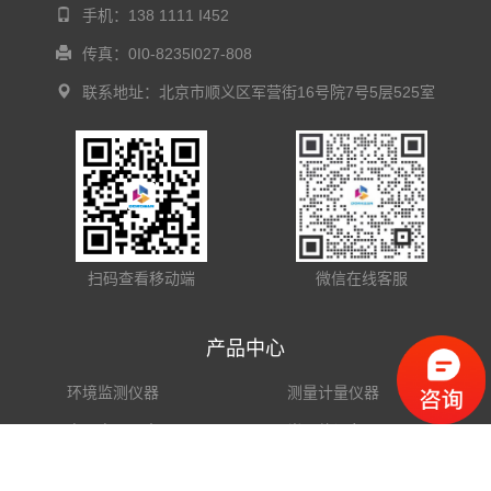
手机：138 1111 I452
传真：0I0-8235l027-808
联系地址：北京市顺义区军营街16号院7号5层525室
扫码查看移动端
微信在线客服
产品中心
环境监测仪器
测量计量仪器
电子电工仪表
半导体设备
光学仪器
分析仪器