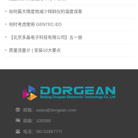
如何最大限度地减少倾斜仪的温度误差
何时考虑使用 GENTEC-EO
【北京多晶电子科技有限公司】五一放
质量流量计 | 安装10大要点
邮箱：sales@dorgean.com
邮编：100088
电话：0l0-5286777I