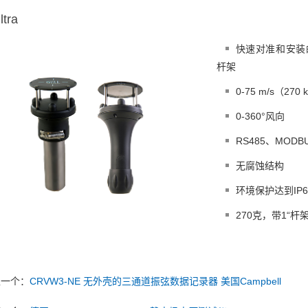
tra
快速对准和安装的两
杆架
0-75 m/s（270
0-360°风向
RS485、MODB
无腐蚀结构
环境保护达到IP66
270克，带1“杆
上一个：
CRVW3-NE 无外壳的三通道振弦数据记录器 美国Campbell