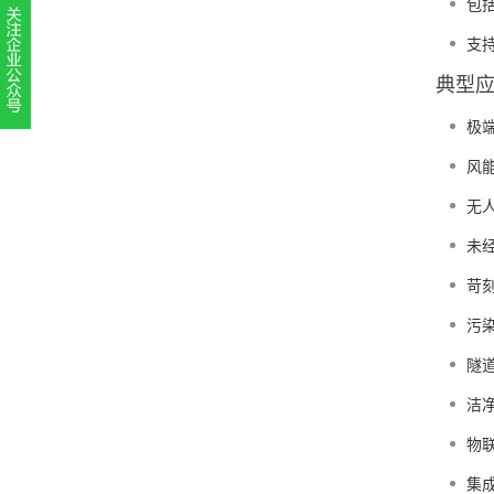
包
支
典型
极
扫一扫，关注官方账号
010-52867771
风
无
未
苛
污
隧
洁
物
集