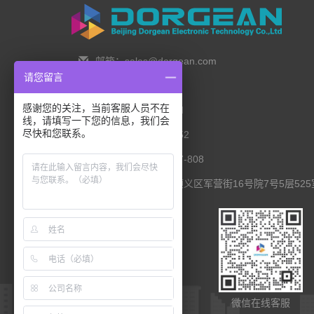
邮箱：sales@dorgean.com
请您留言
邮编：100088
感谢您的关注，当前客服人员不在
电话：0l0-5286777I
线，请填写一下您的信息，我们会
尽快和您联系。
手机：138 1111 I452
传真：0I0-8235l027-808
联系地址：北京市顺义区军营街16号院7号5层525
扫码查看移动端
微信在线客服