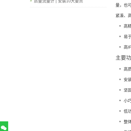
质量流量计 | 安装10大要点
量，也可
紧凑、
高
易
高I
主要
高质
安
坚固
小巧
低
整体