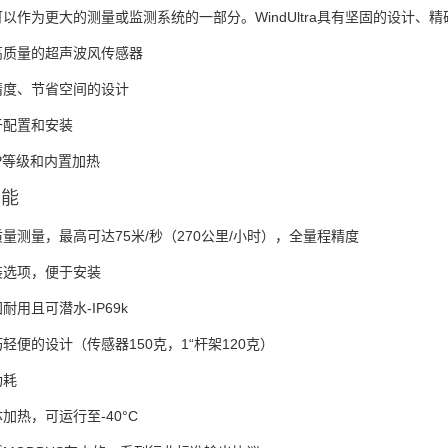
以作为更大的测量或监测系统的一部分。WindUltra具有坚固的设计
高质量的超声波风传感器
精度、节省空间的设计
于配置和安装
P等级和内置加热
功能
量测量，最高可达75米/秒（270公里/小时），全量程精度
装选项，便于安装
耐用且可潜水-IP69k
轻便的设计（传感器150克，1“杆架120克）
功耗
加热，可运行至-40°C