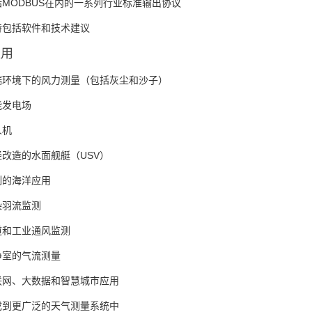
括MODBUS在内的一系列行业标准输出协议
持包括软件和技术建议
应用
端环境下的风力测量（包括灰尘和沙子）
能发电场
人机
经改造的水面舰艇（USV）
刻的海洋应用
染羽流监测
道和工业通风监测
净室的气流测量
联网、大数据和智慧城市应用
成到更广泛的天气测量系统中