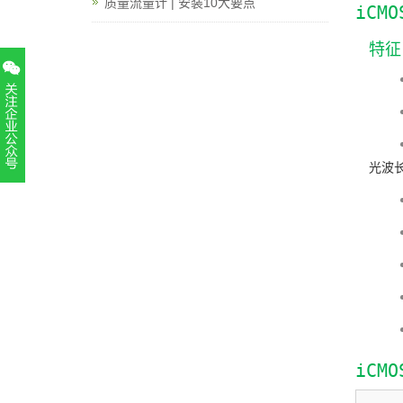
质量流量计 | 安装10大要点
iCM
特征
光波
扫一扫，关注官方账号
010-52867771
iCM