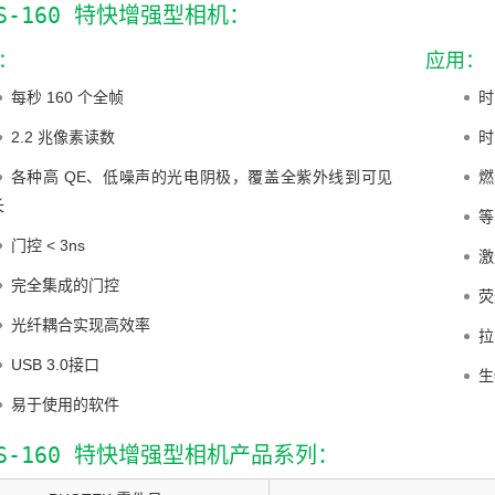
OS-160 特快增强型相机：
：
应用：
每秒 160 个全帧
时
2.2 兆像素读数
时
各种高 QE、低噪声的光电阴极，覆盖全紫外线到可见
燃
长
等
门控 < 3ns
激
完全集成的门控
荧
光纤耦合实现高效率
拉
USB 3.0接口
生
易于使用的软件
OS-160 特快增强型相机产品系列：