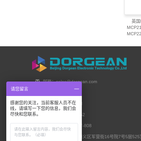
英国P
MCP21
MCP22
MCP24
MCP27
邮箱：sales@dorgean.com
请您留言
邮编：100088
感谢您的关注，当前客服人员不在
电话：0l0-5286777I
线，请填写一下您的信息，我们会
尽快和您联系。
手机：138 1111 I452
传真：0I0-8235l027-808
联系地址：北京市顺义区军营街16号院7号5层525