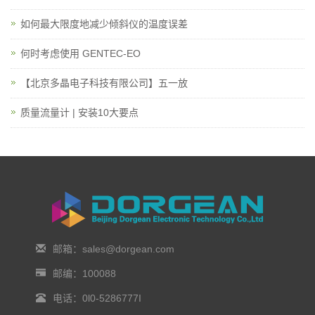
如何最大限度地减少倾斜仪的温度误差
何时考虑使用 GENTEC-EO
【北京多晶电子科技有限公司】五一放
质量流量计 | 安装10大要点
邮箱：sales@dorgean.com
邮编：100088
电话：0l0-5286777I