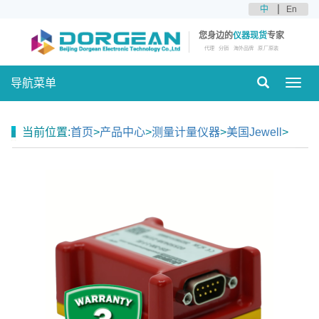
中
En
您身边的
仪器现货
专家
代理
分销
海外品牌
原厂原装
导航菜单
Toggl
navig
当前位置:
首页
>
产品中心
>
测量计量仪器
>
美国Jewell
>