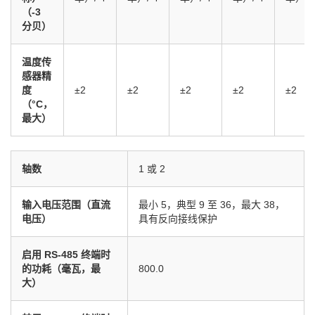
（-3
分贝）
温度传
感器精
度
±2
±2
±2
±2
±2
（°C，
最大）
轴数
1 或 2
输入电压范围（直流
最小 5，典型 9 至 36，最大 38，
电压）
具有反向接线保护
启用 RS-485 终端时
的功耗（毫瓦，最
800.0
大）