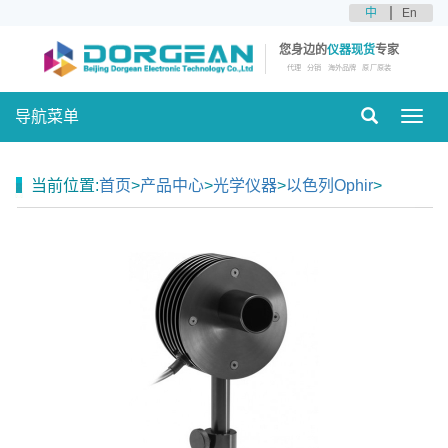
中
En
您身边的
仪器现货
专家
代理
分销
海外品牌
原厂原装
导航菜单
Toggl
navig
当前位置:
首页
>
产品中心
>
光学仪器
>
以色列Ophir
>