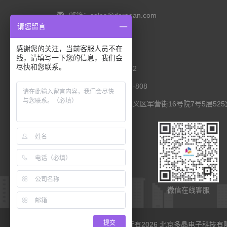
邮箱：sales@dorgean.com
请您留言
邮编：100088
感谢您的关注，当前客服人员不在
电话：0l0-5286777I
线，请填写一下您的信息，我们会
尽快和您联系。
手机：138 1111 I452
传真：0I0-8235l027-808
联系地址：北京市顺义区军营街16号院7号5层525
扫码查看移动端
微信在线客服
提交
©版权所有2026 北京多晶电子科技