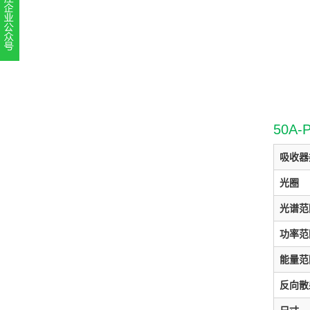
扫一扫，关注官方账号
010-52867771
50A-
吸收器
光圈
光谱范
功率范
能量范
反向散