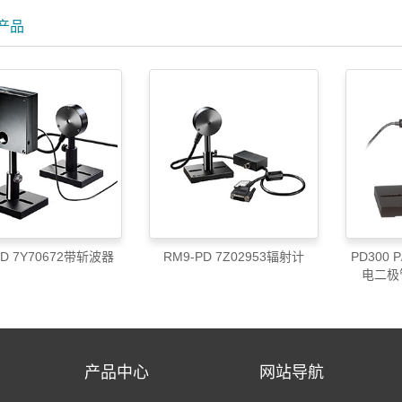
产品
PD 7Y70672带斩波器
RM9-PD 7Z02953辐射计
PD300 
电二极
产品中心
网站导航