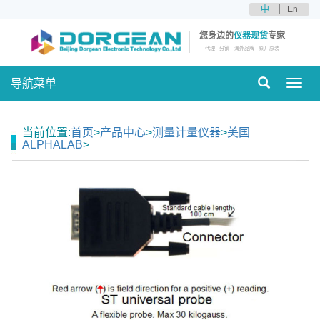
中
En
您身边的
仪器现货
专家
代理
分销
海外品牌
原厂原装
导航菜单
Toggl
navig
当前位置:
首页
>
产品中心
>
测量计量仪器
>
美国
ALPHALAB
>