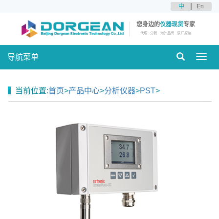
中
En
您身边的
仪器现货
专家
代理
分销
海外品牌
原厂原装
导航菜单
Toggl
navig
当前位置:
首页
>
产品中心
>
分析仪器
>
PST
>