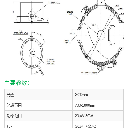
主要参数：
光圈
Ø26mm
光谱范围
700-1800nm
功率范围
20μW-30W
尺寸
Ø154（毫米）