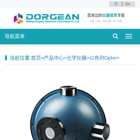
中
En
您身边的
仪器现货
专家
代理
分销
海外品牌
原厂原装
导航菜单
Toggl
navig
当前位置:
首页
>
产品中心
>
光学仪器
>
以色列Ophir
>