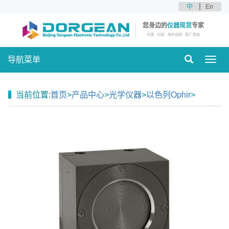
中
En
您身边的
仪器现货
专家
代理
分销
海外品牌
原厂原装
导航菜单
Toggl
navig
当前位置:
首页
>
产品中心
>
光学仪器
>
以色列Ophir
>