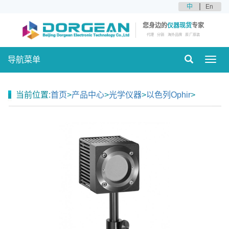
中
En
您身边的
仪器现货
专家
代理
分销
海外品牌
原厂原装
导航菜单
Toggl
navig
当前位置:
首页
>
产品中心
>
光学仪器
>
以色列Ophir
>