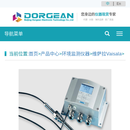
中
En
您身边的
仪器现货
专家
代理
分销
海外品牌
原厂原装
导航菜单
Toggl
navig
当前位置:
首页
>
产品中心
>
环境监测仪器
>
维萨拉Vaisala
>