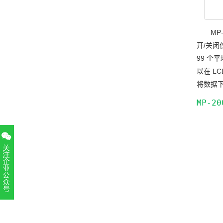
MP
开/关闭
99 个
以在 
将数据下
MP-2
扫一扫，关注官方账号
010-52867771