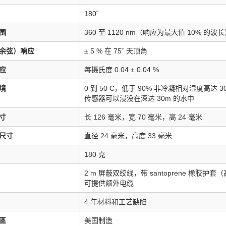
180˚
围
360 至 1120 nm（响应为最大值 10% 的波
余弦）响应
± 5 % 在 75˚ 天顶角
应
每摄氏度 0.04 ± 0.04 %
境
0 到 50 C，低于 90% 非冷凝相对湿度高达 3
传感器可以浸没在深达 30m 的水中
寸
长 126 毫米，宽 70 毫米，高 24 毫米
尺寸
直径 24 毫米，高度 33 毫米
180 克
2 m 屏蔽双绞线，带 santoprene 
可提供额外电缆
4 年材料和工艺缺陷
區
美国制造