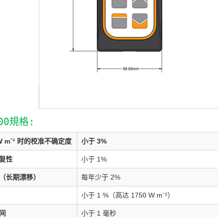
200規格:
 W mˉ² 时的校准不确定度
小于 3%
复性
小于 1%
（长期漂移）
每年少于 2%
小于 1 %（高达 1750 W mˉ²）
间
小于 1 毫秒