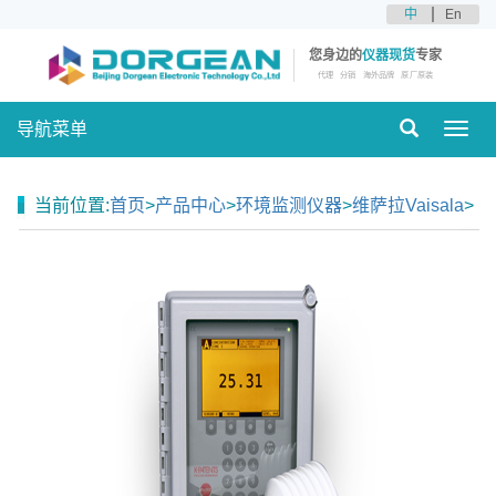
中
En
您身边的
仪器现货
专家
代理
分销
海外品牌
原厂原装
导航菜单
Toggl
navig
当前位置:
首页
>
产品中心
>
环境监测仪器
>
维萨拉Vaisala
>