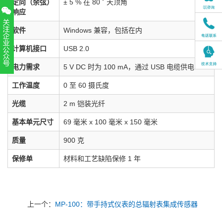
定向（余弦）
± 5 % 在 80 ˚ 天顶角
响应
软件
Windows 兼容，包括在内
计算机接口
USB 2.0
电力需求
5 V DC 时为 100 mA，通过 USB 电缆供电
扫一扫，关注官方账号
工作温度
0 至 60 摄氏度
010-52867771
光缆
2 m 铠装光纤
基本单元尺寸
69 毫米 x 100 毫米 x 150 毫米
质量
900 克
保修单
材料和工艺缺陷保修 1 年
上一个：
MP-100：带手持式仪表的总辐射表集成传感器