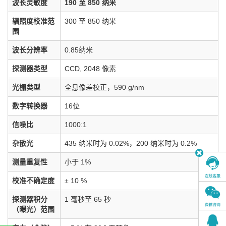
波长灵敏度
190 至 850 纳米
辐照度校准范
300 至 850 纳米
围
波长分辨率
0.85纳米
探测器类型
CCD, 2048 像素
光栅类型
全息像差校正，590 g/nm
数字转换器
16位
信噪比
1000:1
杂散光
435 纳米时为 0.02%，200 纳米时为 0.2%
测量重复性
小于 1%
校准不确定度
± 10 %
探测器积分
1 毫秒至 65 秒
（曝光）范围