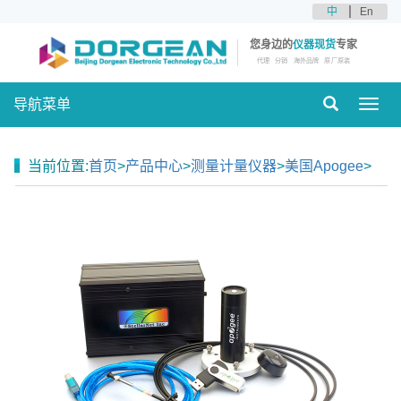
中
En
您身边的
仪器现货
专家
代理
分销
海外品牌
原厂原装
导航菜单
Toggl
navig
当前位置:
首页
>
产品中心
>
测量计量仪器
>
美国Apogee
>