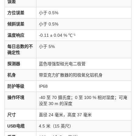
误差
方位误差
小于 0.5%
倾斜误差
小于 0.5%
温度响应
-0.11 ± 0.04 % ℃ˉ¹
每日总数的不
小于 5%
确定性
探测器
蓝色增强型硅光电二极管
机身
带亚克力扩散器的阳极氧化铝机身
防护等级
IP68
操作环境
-40 至 70 摄氏度；0 至 100 % 相对湿度；可淹
没至 30 m 的深度
尺寸
直径 24 毫米，高度 37 毫米
USB电缆
4.5 米（15 英尺）