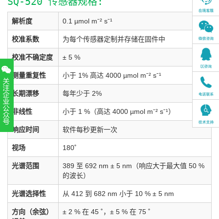
SQ-520 传感器规格:
解析度
0.1 µmol mˉ² sˉ¹
校准系数
为每个传感器定制并存储在固件中
校准不确定度
± 5 %
测量重复性
小于 1% 高达 4000 µmol mˉ² sˉ¹
长期漂移
每年少于 2%
非线性
小于 1 %（高达 4000 µmol mˉ² sˉ¹）
响应时间
软件每秒更新一次
扫一扫，关注官方账号
010-52867771
视场
180˚
光谱范围
389 至 692 nm ± 5 nm（响应大于最大值 50 %
的波长）
光谱选择性
从 412 到 682 nm 小于 10 % ± 5 nm
方向（余弦）
± 2 % 在 45 ˚，± 5 % 在 75 ˚