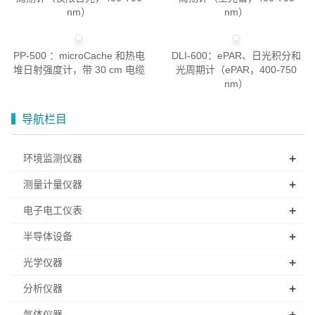
nm）
nm）
PP-500 ：microCache 和热电
DLI-600：ePAR、日光积分和
堆日射强度计，带 30 cm 电缆
光周期计（ePAR，400-750
nm）
导航栏目
+
环境监测仪器
+
测量计量仪器
+
电子电工仪表
+
半导体设备
+
光学仪器
+
分析仪器
+
气体仪器