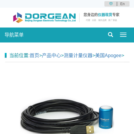
中
En
您身边的
仪器现货
专家
代理
分销
海外品牌
原厂原装
导航菜单
Toggl
navig
当前位置:
首页
>
产品中心
>
测量计量仪器
>
美国Apogee
>