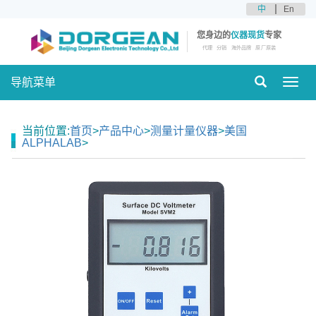
中
En
您身边的
仪器现货
专家
代理
分销
海外品牌
原厂原装
导航菜单
Toggl
navig
当前位置:
首页
>
产品中心
>
测量计量仪器
>
美国
ALPHALAB
>