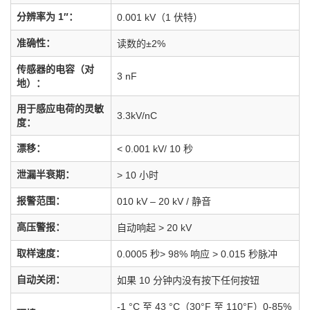
分辨率为 1″：
0.001 kV（1 伏特）
准确性：
读数的±2%
传感器的电容（对
3 nF
地）：
用于感应电荷的灵敏
3.3kV/nC
度：
漂移：
< 0.001 kV/ 10 秒
泄漏半衰期：
> 10 小时
报警范围：
010 kV – 20 kV / 静音
高压警报：
自动响起 > 20 kV
取样速度：
0.0005 秒> 98% 响应 > 0.015 秒脉冲
自动关闭：
如果 10 分钟内没有按下任何按钮
-1 °C 至 43 °C（30°F 至 110°F）0-85%