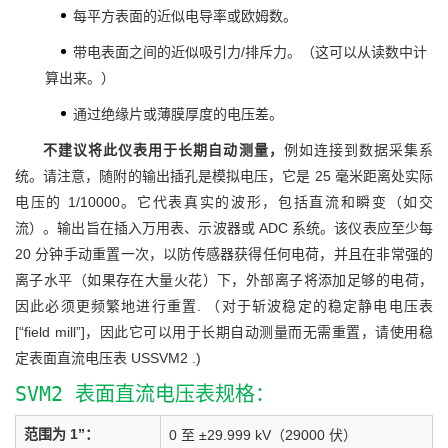
每平方表面的近似电导率或欧姆数。
带电表面之间的近似吸引力/排斥力。（这可以从读数中计
算出来。）
通过绝缘片或薄膜厚度的电压差。
不建议将此仪表用于长期自动测量，
例如连接到数据采集系
统。请注意，随附的输出插孔是模拟电压，它是 25 毫米距离处实际
电压的 1/10000。它代表真实的波形，包括直流和瞬变（如交
流）。输出旨在插入万用表、示波器或 ADC 系统。该仪表应至少每
20 分钟手动重置一次，以防传感器获得任何电荷，并且在非常强的
离子水平（如果存在大量火花）下，外部离子将添加足够的电荷，
因此必须更频繁地进行重置. （对于斩波稳定的稳定静电电压表
[“field mill”]，因此它可以用于长期自动测量而无需重置，请使用稳
定表面直流电压表 USSVM2 .)
SVM2 表面直流电压表规格：
范围为 1”：
0 至 ±29.999 kV（29000 伏）