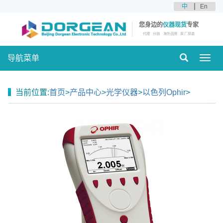
中
En
您身边的
仪器现货
专家
代理
分销
海外品牌
原厂原装
导航菜单
Toggl
navig
当前位置:
首页
>
产品中心
>
光学仪器
>
以色列Ophir
>