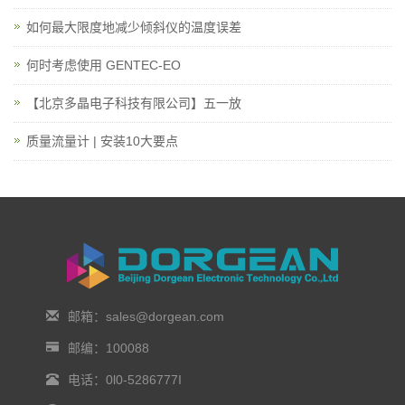
如何最大限度地减少倾斜仪的温度误差
何时考虑使用 GENTEC-EO
【北京多晶电子科技有限公司】五一放
质量流量计 | 安装10大要点
邮箱：sales@dorgean.com
邮编：100088
电话：0l0-5286777I