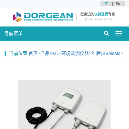
中
En
您身边的
仪器现货
专家
代理
分销
海外品牌
原厂原装
导航菜单
Toggl
navig
当前位置:
首页
>
产品中心
>
环境监测仪器
>
维萨拉Vaisala
>