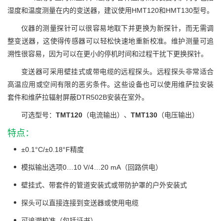
湿度和温度测量在内的变送器，建议使用HMT120和HMT130型号。
仪器的测量探针可以很容易地取下并更换为新探针，而无需调
整变送器，这使得传感器可以轻松快速地重新校准。维护测量可追
溯性很容易，因为可以在更小的停机时间和过程干扰下更换探针。
变送器可采用壁挂式或带电缆的远程探头。远程探头非常适合
高温应用或空间有限的恶劣条件。这些设备也可以使用维萨拉安装
套件和维萨拉辐射屏蔽DTR502B安装在室外。
可选型号：
TMT120
（电流输出）、
TMT130
（电压输出）
特点：
±0.1°C/±0.18°F精度
模拟输出选项0…10 V/4…20 mA（回路供电）
壁挂式、带套件的管道安装式或带防护罩的户外安装式
探头可以直接连接到变送器或使用电缆
可追溯校准（包括证书）