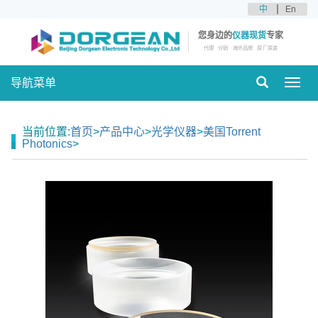
中
En
您身边的
仪器现货
专家
代理
分销
海外品牌
原厂原装
导航菜单
Toggl
navig
当前位置:
首页
>
产品中心
>
光学仪器
>
美国Torrent
Photonics
>