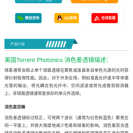
微信咨询
QQ咨询
在线客服
产品介绍
美国Torrent Photonics 消色差透镜描述：
球差通常会阻止单个球面透镜在聚焦或准直来自单色光源的光时获
得衍射极限性能。因此，对于许多应用，例如准直光纤或半导体激
光管的输出、将光耦合到光纤中、空间滤波或将光成像到探测器
上，非球面透镜通常是良好的单元件选择。
消色差双峰
消色差透镜经过校正，可将两个波长（通常为红色和蓝色）聚焦在
同一平面上，并很大限度地减少色差和球差的影响。消色差双合透
镜是消色差透镜中普遍的品种，燧石玻璃和冕玻璃是其生产中常用